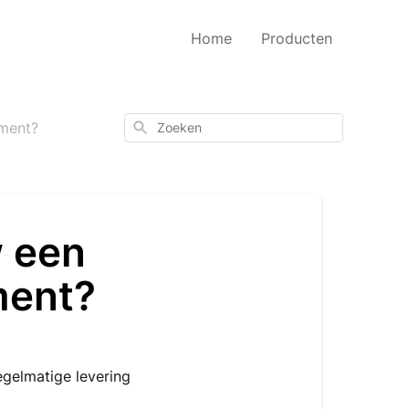
Home
Producten
Zoeken
ement?
w een
ment?
egelmatige levering