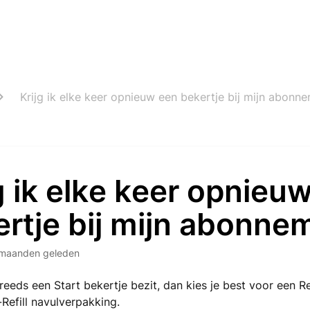
Krijg ik elke keer opnieuw een bekertje bij mijn abonn
g ik elke keer opnieu
rtje bij mijn abonne
maanden geleden
reeds een Start bekertje bezit, dan kies je best voor een R
Refill navulverpakking.